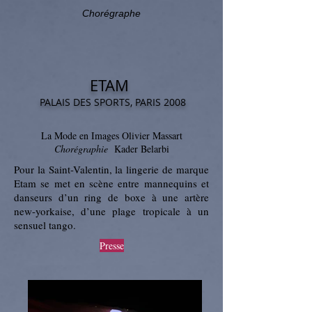
Chorégraphe
ETAM
PALAIS DES SPORTS, PARIS 2008
La Mode en Images Olivier Massart
Chorégraphie
Kader Belarbi
Pour la Saint-Valentin, la lingerie de marque
Etam se met en scène entre mannequins et
danseurs d’un ring de boxe à une artère
new-yorkaise, d’une plage tropicale à un
sensuel tango.
Presse