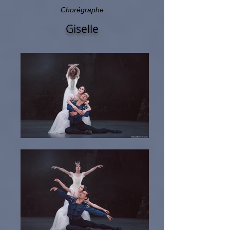
Chorégraphe
Giselle