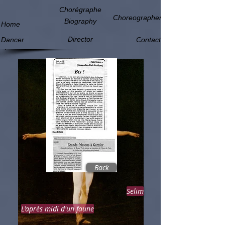
Chorégraphe
Choreographer
Biography
Home
Director
Dancer
Contact
Back
Selim
L'après midi d'un faune