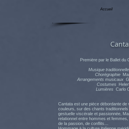
Accueil
Canta
Première par le Ballet du C
Musique traditionnelle 
Chorégraphie
Mau
Arrangements musicaux
Gr
Costumes
Helen
Lumières
Carlo C
Cantata est une pièce débordante de vi
couleurs, sur des chants traditionnels 
gestuelle viscérale et passionnée, Mau
relationnel entre hommes et femmes, f
de la passion, de conflits…
Hommage à la culture italienne méridio