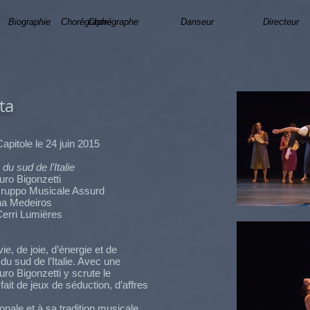
Biographie
Chorégraphe
Chorégraphe
Danseur
Directeur
ta
apitole le 24 juin 2015
du sud de l’Italie
ro Bigonzetti
uppo Musicale Assurd
a Medeiros
erri Lumières
e, de joie, d’énergie et de
du sud de l’Italie. Avec une
ro Bigonzetti y scrute le
ait de jeux de séduction, d’affres
nale et à sa tradition musicale,